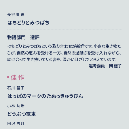
長谷川 進
はちどりとみつばち
物語部門 選評
はちどりとみつばちという取り合わせが新鮮です。小さな生き物た
ちが、自然の恵みを受ける一方、自然の過酷さを受け入れながら、
助け合って生き抜いていく姿を、温かい目ざしでとらえています。
選考委員
岡 信子
佳 作
石川 基子
はっぱのマークのたぬっきゅうびん
小林 功治
どうぶつ電車
田沢 五月