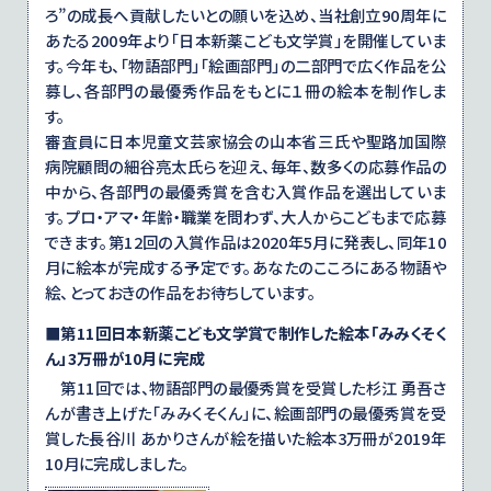
ろ”の成長へ貢献したいとの願いを込め、当社創立90周年に
あたる2009年より「日本新薬こども文学賞」を開催していま
す。今年も、「物語部門」「絵画部門」の二部門で広く作品を公
募し、各部門の最優秀作品をもとに１冊の絵本を制作しま
す。
審査員に日本児童文芸家協会の山本省三氏や聖路加国際
病院顧問の細谷亮太氏らを迎え、毎年、数多くの応募作品の
中から、各部門の最優秀賞を含む入賞作品を選出していま
す。プロ・アマ・年齢・職業を問わず、大人からこどもまで応募
できます。第12回の入賞作品は2020年5月に発表し、同年10
月に絵本が完成する予定です。あなたのこころにある物語や
絵、とっておきの作品をお待ちしています。
■第11回日本新薬こども文学賞で制作した絵本「みみくそく
ん」3万冊が10月に完成
第11回では、物語部門の最優秀賞を受賞した杉江 勇吾さ
んが書き上げた「みみくそくん」に、絵画部門の最優秀賞を受
賞した長谷川 あかりさんが絵を描いた絵本3万冊が2019年
10月に完成しました。