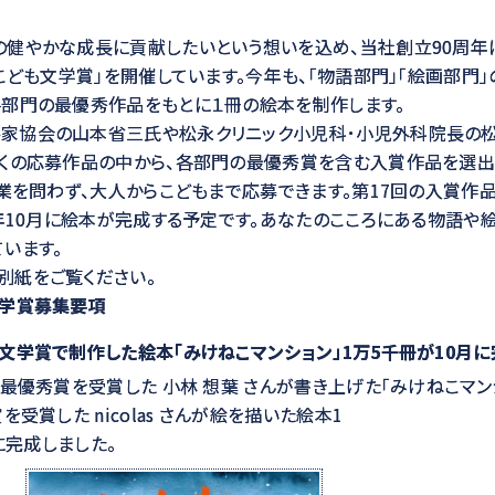
健やかな成長に貢献したいという想いを込め、当社創立90周年
薬こども文学賞」を開催しています。今年も、「物語部門」「絵画部門
各部門の最優秀作品をもとに１冊の絵本を制作します。
家協会の山本省三氏や松永クリニック小児科･小児外科院長の
多くの応募作品の中から、各部門の最優秀賞を含む入賞作品を選出
職業を問わず、大人からこどもまで応募できます。第17回の入賞作
同年10月に絵本が完成する予定です。あなたのこころにある物語や絵
います。
別紙をご覧ください。
文学賞募集要項
文学賞で制作した絵本「みけねこマンション」1万5千冊が10月に
最優秀賞を受賞した 小林 想葉 さんが書き上げた「みけねこマン
を受賞した nicolas さんが絵を描いた絵本1
月に完成しました。