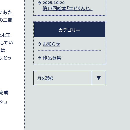
2025.10.20
第17回絵本「エビくんと...
にあた
」の二部
カテゴリー
松永正
してい
お知らせ
品は
、とっ
作品募集
完成
ショ